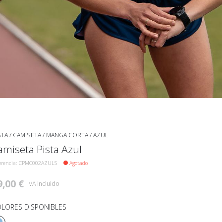
STA
/
CAMISETA
/
MANGA CORTA
/
AZUL
amiseta Pista Azul
erencia: CPMC002AZULS
Agotado
9,00 €
IVA incluido
LORES DISPONIBLES