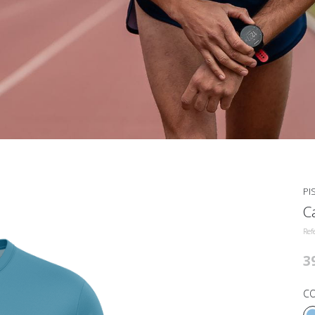
PI
C
Ref
3
CO