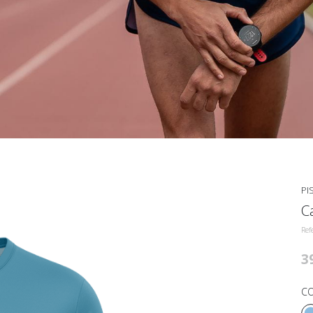
PI
C
Ref
3
CO