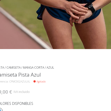
STA
/
CAMISETA
/
MANGA CORTA
/
AZUL
amiseta Pista Azul
erencia: CPMC002AZULXL
Agotado
9,00 €
IVA incluido
LORES DISPONIBLES