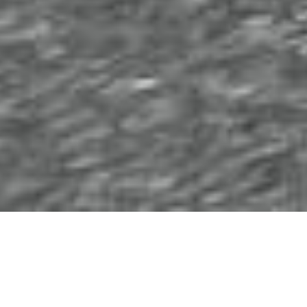
Inicio
/
Camisetas
/
Productos
/
Pista
/
Camiseta
Pista Lila