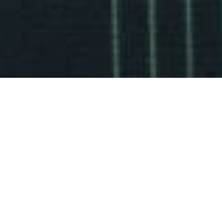
Inicio
/
Productos
/
Colección Primitivo
/
Camiseta Oviedo Gris