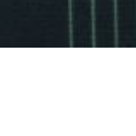
Inicio
/
Productos
/
Colección Primitivo
/
Camiseta Oviedo Gris