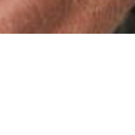
Inicio
/
Productos
/
Colección Primitivo
/
Camiseta Santiago Gris