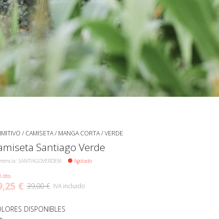
IMITIVO
/
CAMISETA
/
MANGA CORTA
/
VERDE
amiseta Santiago Verde
erencia: SANTIAGOVERDEM
Agotado
 dto.
9,25 €
39,00 €
IVA incluido
LORES DISPONIBLES