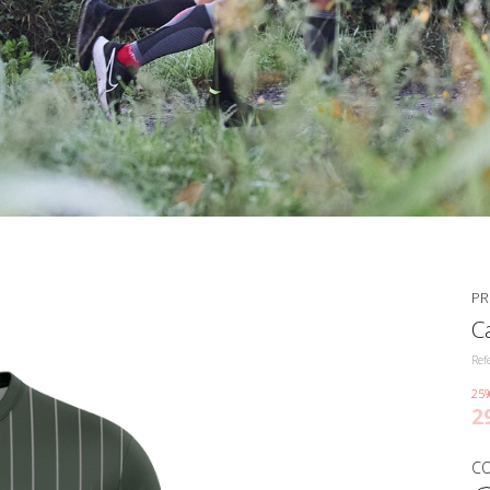
PR
C
Ref
25%
2
CO