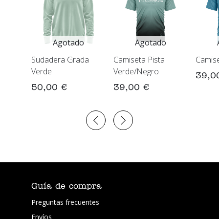
Agotado
Agotado
Sudadera Grada
Camiseta Pista
Camise
Verde
Verde/Negro
39,0
50,00 €
39,00 €
Guía de compra
Preguntas frecuentes
Envíos