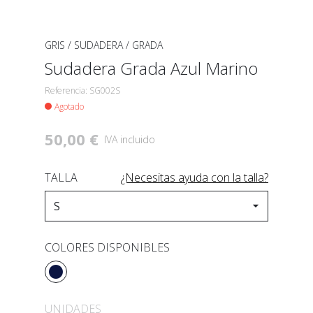
GRIS
/
SUDADERA
/
GRADA
Sudadera Grada Azul Marino
Referencia: SG002S
Agotado
50,00 €
IVA incluido
TALLA
¿Necesitas ayuda con la talla?
COLORES DISPONIBLES
UNIDADES