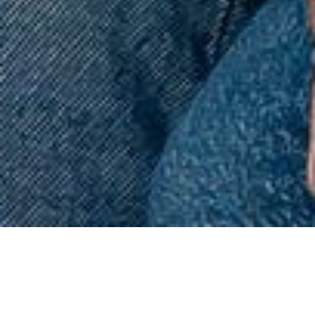
Inicio
/
Productos
/
Sudaderas
/
Sudadera
Grada+ Azul