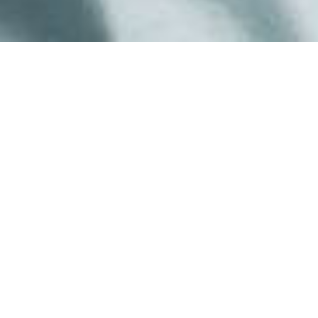
Inicio
/
Camisetas
/
Productos
/
Trote
/
Camiseta
Trote Azul Claro